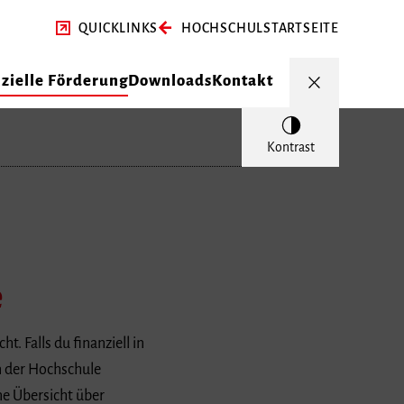
QUICKLINKS
HOCHSCHULSTARTSEITE
zielle Förderung
Downloads
Kontakt
Kontrast
e
. Falls du finanziell in
n der Hochschule
ne Übersicht über