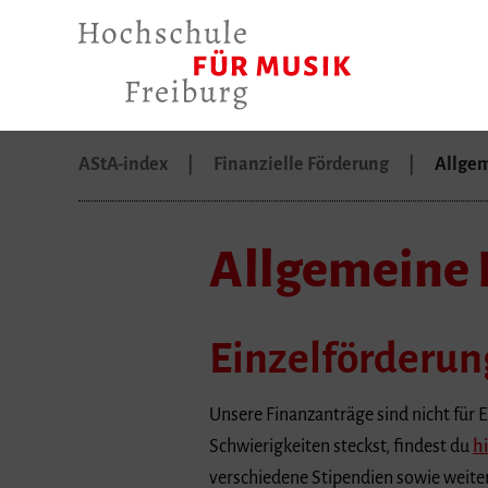
AStA-index
Finanzielle Förderung
Allge
Allgemeine 
Einzelförderun
Unsere Finanzanträge sind nicht für E
Schwierigkeiten steckst, findest du
h
verschiedene Stipendien sowie weit