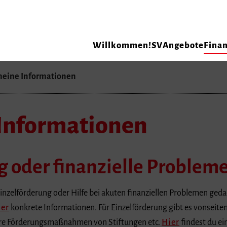
Willkommen!
SV
Angebote
Finan
meine Informationen
Informationen
g oder finanzielle Problem
inzelförderung oder Hilfe bei akuten finanziellen Problemen gedacht
ier
konkrete Informationen. Für Einzelförderung gibt es vonseite
ere Förderungsmaßnahmen von Stiftungen etc.
Hier
findest du ei